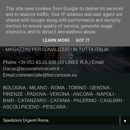
This site uses cookies from Google to deliver its services
and to analyze traffic. Your IP address and user-agent are
shared with Google along with performance and security
metrics to ensure quality of service, generate usage
statistics, and to detect and address abuse.
LEARN MORE
GOT IT
Trasporti Immediati Spedizioni Urgenti Taxi merci e Logistica
- MAGAZZINI PERSONALIZZATI IN TUTTA ITALIA
Phone +39 051 63.21.938 (10 LINEE R.A.) Email
clacos@tecnoservicecom.it --
Email:commerciale@freccerosse.eu
BOLOGNA - MILANO - ROMA - TORINO - GENOVA -
FIRENZE - PADOVA - VERONA - ANCONA - NAPOLI -
BARI - CATANZARO - CATANIA - PALERMO - CAGLIARI -
ASCOLI PICENO - PESCARA -
▼