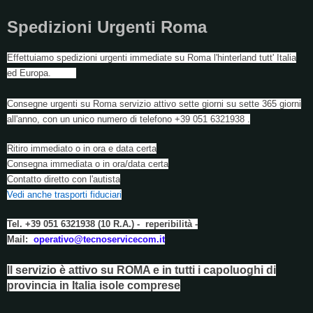
Spedizioni Urgenti Roma
Effettuiamo spedizioni urgenti immediate su Roma l'hinterland tutt' Italia
ed Europa.
Consegne urgenti su Roma servizio attivo sette giorni su sette 365 giorni
all'anno, con un unico numero di telefono +39 051 6321938 .
Ritiro immediato o in ora e data certa
Consegna immediata o in ora/data certa
Contatto diretto con l'autista
Vedi anche trasporti fiduciari
Tel. +39 051 6321938 (10 R.A.) - reperibilità -
Mail:
operativo@tecnoservicecom.it
Il servizio è attivo su ROMA e in tutti i capoluoghi di
provincia in Italia isole comprese